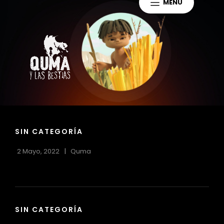
MENÚ
QUMA Y LAS
Proyecto Educativo Sobre
Paleontología Y Arqueología
BESTIAS
Sudamericana.
CAT
SIN CATEGORÍA
LINKS
2 Mayo, 2022
Quma
CAT
SIN CATEGORÍA
LINKS