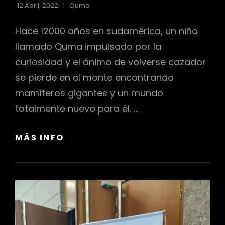
12 Abril, 2022
Quma
Hace 12000 años en sudamérica, un niño
llamado Quma impulsado por la
h
curiosidad y el ánimo de volverse cazador
se pierde en el monte encontrando
mamíferos gigantes y un mundo
totalmente nuevo para él. …
QUMA
MÁS INFO
Y
LAS
BESTIAS
–
TRAILER