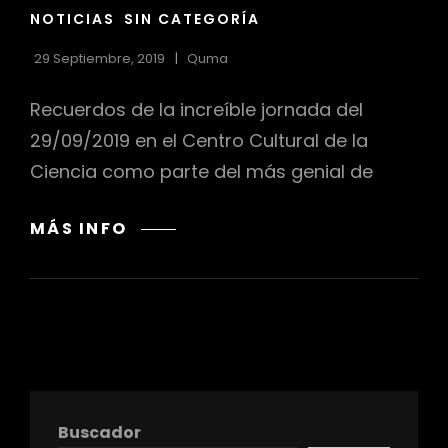
CAT
NOTICIAS
SIN CATEGORÍA
LINKS
29 Septiembre, 2019
Quma
Recuerdos de la increíble jornada del
29/09/2019 en el Centro Cultural de la
Ciencia como parte del más genial de
ESTRENO
MÁS INFO
C3
–
BIT
BANG
FEST
Buscador