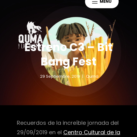
MENÚ
QUMA Y LAS
Proyecto Educativo Sobre
Paleontología Y Arqueología
BESTIAS
Sudamericana.
Estreno C3 – Bit
Bang Fest
29 Septiembre, 2019
Quma
Recuerdos de la increíble jornada del
29/09/2019 en el
Centro Cultural de la