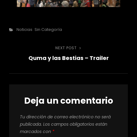
Categories
Noticias
Sin Categoría
Navegación
NEXT POST
Post
Quma y las Bestias – Trailer
Siguiente
de
entradas
Deja un comentario
Tu dirección de correo electrónico no será
publicada.
Los campos obligatorios están
marcados con
*